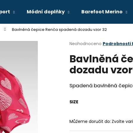
port
Módní doplňky
Barefoot Merino
Bavlněná čepice Renča spadená dozadu vzor 32
Co potřebujete najít?
Průměrné
Neohodnoceno
Podrobnosti
hodnocení
Bavlněná č
produktu
HLEDAT
je
dozadu vzor
0,0
z
5
Doporučujeme
hvězdiček.
Spadená bavlněná čepice,
SIZE
Můžeme doručit do:
Zvolte var