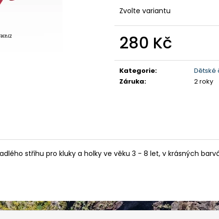
DÁMSKÉ BAVLNĚNÉ TRIKO GTS
PÁNSKÉ KRAŤAS
TYRKYSOVÉ
Zvolte variantu
990 Kč
299 Kč
Původně:
1 590
Původně:
349 Kč
280 Kč
Měrná
cena:
Kategorie
:
Dětské 
Záruka
:
2 roky
ého střihu pro kluky a holky ve věku 3 - 8 let, v krásných barv