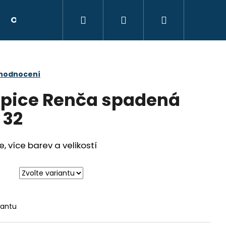
Hledat
Přihlášení
Nákupní
Obchodní podmínky
Kontakty
Hodnocen
košík
 hodnocení
epice Renča spadená
 32
 více barev a velikostí
Následující
iantu