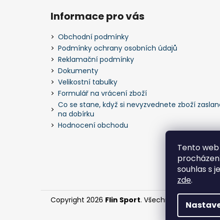
á
Informace pro vás
p
a
Obchodní podmínky
t
Podmínky ochrany osobních údajů
í
Reklamační podmínky
Dokumenty
Velikostní tabulky
Formulář na vrácení zboží
Co se stane, když si nevyzvednete zboží zaslan
na dobírku
Hodnocení obchodu
Tento web 
procházení
souhlas s j
zde
.
Copyright 2026
Flin Sport
. Všechna práva vyhra
Nastave