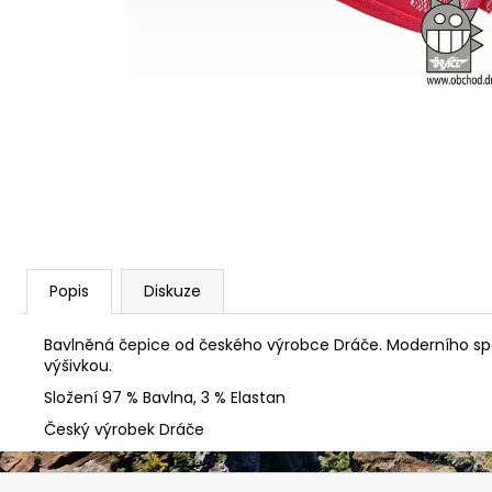
MAC IN A SAC ORIGIN OCEAN BLUE
1 490 Kč
Původně:
1 590 Kč
Popis
Diskuze
Bavlněná čepice od českého výrobce Dráče. Moderního spadl
výšivkou.
Složení 97 % Bavlna, 3 % Elastan
Český výrobek Dráče
Z