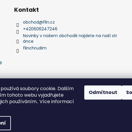
Kontakt
obchod
@
flin.cz
+420606247246
Novinky v našem obchodě najdete na naší str
ánce
flinchrudim
é
používá soubory cookie. Dalším
Odmítnout
S
m tohoto webu vyjadřujete
Flin Sport
ejich používáním.. Více informací
zena.
Upravit nastavení cookies
ní