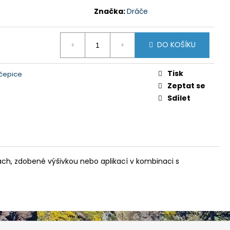
Y GTS 606211 MODRÁ
Značka:
Dráče
 Kč
DO KOŠÍKU
Tisk
čepice
Zeptat se
Sdílet
ách, zdobené výšivkou nebo aplikací v kombinaci s