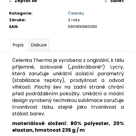
č
Zeptat se
Sdílet
u
j
Kategorie
:
Čelenky
e
Záruka
:
2 roky
m
EAN
:
5901891980080
e
Popis
Diskuze
DÁMSKÉ
3/4
Čelenka Thermo je vyrobena z originální, k tělu
KALHOTY
příjemné, izolované („poškrábané“) Lycry,
MISSY
NBSLP4242B
která zaručuje unikátní izolační parametry
ČERNÉ
(stabilizace teploty), prodyšnost a odvod
699
vlhkosti. Plochý šev na zadní straně chrání
Kč
před podrážděním pokožky. Unikátní a módní
Původně:
design vyrobený technikou sublimace zaručuje
1
295
trvanlivost tisku, stejně jako trvanlivost a
Kč
stálost barev.
materiálové složení: 80% polyester, 20%
elastan, hmotnost 235 g / m