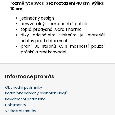
rozměry: obvod bez roztažení 48 cm, výška
10 cm
jedinečný design
omyvatelný, permanentní potisk
teplá, prodyšná Lycra Thermo
díky originálním vláknům je materiál
odolný proti deformaci
praní: 30 stupňů. C, s možností použití
prášků a změkčovadel
Z
á
Informace pro vás
p
a
Obchodní podmínky
t
Podmínky ochrany osobních údajů
í
Reklamační podmínky
Dokumenty
Velikostní tabulky