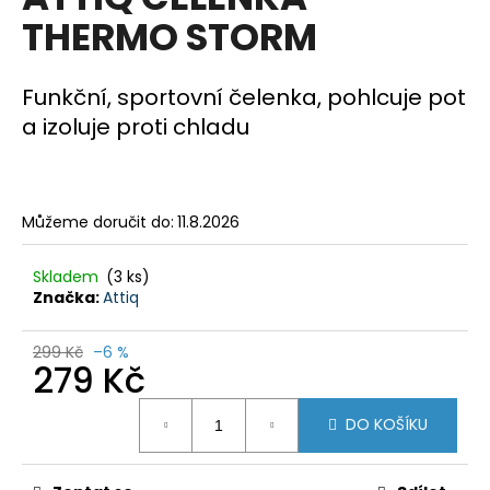
je
a
THERMO STORM
0,0
z
j
5
í
hvězdiček.
Funkční, sportovní čelenka, pohlcuje pot
t
a izoluje proti chladu
?
Můžeme doručit do:
11.8.2026
HLEDAT
Skladem
(3 ks)
Značka:
Attiq
D
299 Kč
–6 %
279 Kč
o
p
Měrná
o
DO KOŠÍKU
cena:
r
u