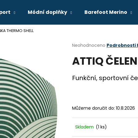
port
Módní doplňky
Barefoot Merino
NKA THERMO SHELL
Co potřebujete najít?
Průměrné
Neohodnoceno
Podrobnosti
hodnocení
ATTIQ ČELE
produktu
HLEDAT
je
0,0
z
Funkční, sportovní če
5
Doporučujeme
hvězdiček.
Můžeme doručit do:
10.8.2026
Skladem
(1 ks)