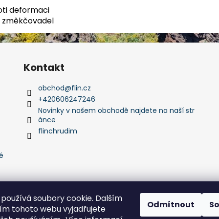
oti deformaci
 a změkčovadel
Kontakt
obchod
@
flin.cz
+420606247246
Novinky v našem obchodě najdete na naší str
ánce
flinchrudim
é
používá soubory cookie. Dalším
Odmítnout
S
m tohoto webu vyjadřujete
Flin Sport