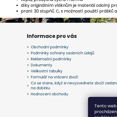
díky originálním vláknům je materiál odolný pr
praní: 30 stupňů. C, s možností použití prášků
Z
á
Informace pro vás
p
a
Obchodní podmínky
t
Podmínky ochrany osobních údajů
í
Reklamační podmínky
Dokumenty
Velikostní tabulky
Formulář na vrácení zboží
Co se stane, když si nevyzvednete zboží zaslan
na dobírku
Hodnocení obchodu
Tento web 
procházení