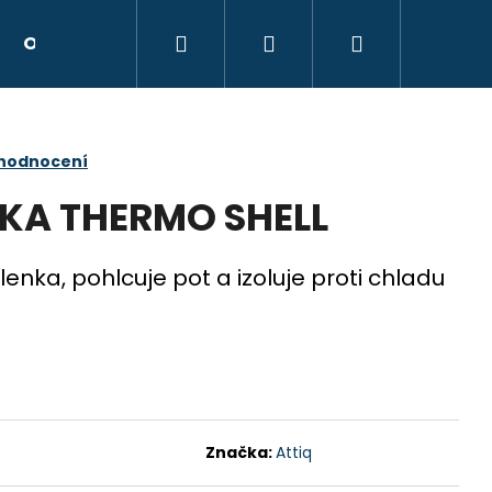
Hledat
Přihlášení
Nákupní
Obchodní podmínky
Kontakty
Hodnocen
košík
 hodnocení
NKA THERMO SHELL
lenka, pohlcuje pot a izoluje proti chladu
Následující
Značka:
Attiq