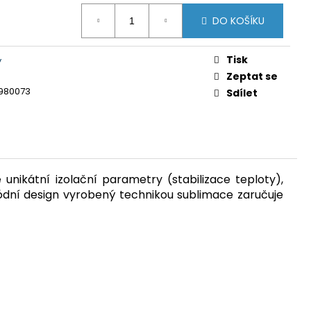
Y GTS 606211 MODRÁ
DO KOŠÍKU
 Kč
Tisk
y
Zeptat se
1980073
Sdílet
 unikátní izolační parametry (stabilizace teploty),
ódní design vyrobený technikou sublimace zaručuje