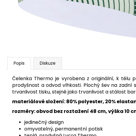
MAC IN A SAC ORIGIN OCEAN BLUE
1 490 Kč
Původně:
1 590 Kč
Popis
Diskuze
Čelenka Thermo je vyrobena z originální, k tělu př
prodyšnost a odvod vlhkosti. Plochý šev na zadní
trvanlivost tisku, stejně jako trvanlivost a stálost bar
materiálové složení: 80% polyester, 20% elasta
rozměry: obvod bez roztažení 48 cm, výška 10 
jedinečný design
omyvatelný, permanentní potisk
teplá, prodyšná Lycra Thermo